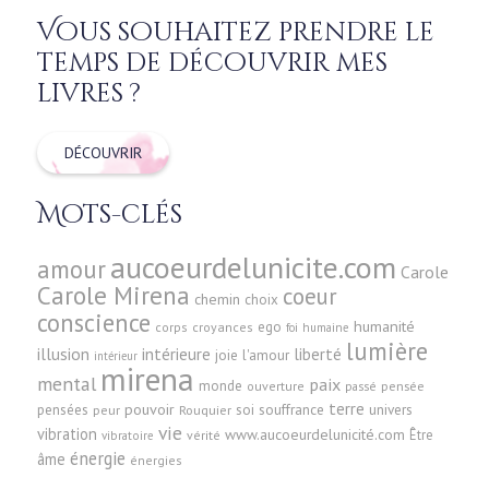
Vous souhaitez prendre le
temps de découvrir mes
livres ?
DÉCOUVRIR
Mots-clés
aucoeurdelunicite.com
amour
Carole
Carole Mirena
coeur
chemin
choix
conscience
humanité
ego
corps
croyances
foi
humaine
lumière
illusion
intérieure
liberté
joie
l'amour
intérieur
mirena
mental
paix
monde
pensée
ouverture
passé
terre
pensées
pouvoir
soi
souffrance
univers
peur
Rouquier
vie
vibration
www.aucoeurdelunicité.com
Être
vérité
vibratoire
énergie
âme
énergies