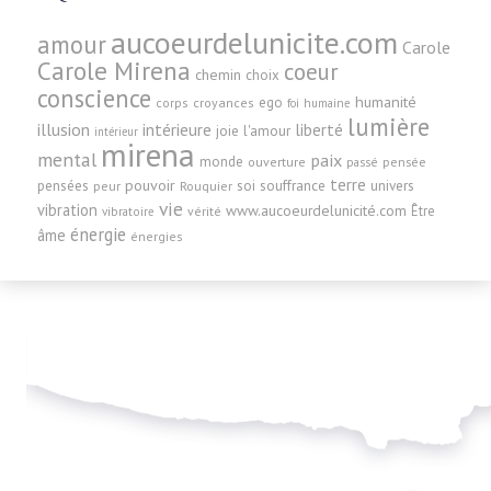
aucoeurdelunicite.com
amour
Carole
Carole Mirena
coeur
chemin
choix
conscience
humanité
ego
corps
croyances
foi
humaine
lumière
illusion
intérieure
liberté
joie
l'amour
intérieur
mirena
mental
paix
monde
pensée
ouverture
passé
terre
pensées
pouvoir
soi
souffrance
univers
peur
Rouquier
vie
vibration
www.aucoeurdelunicité.com
Être
vérité
vibratoire
énergie
âme
énergies