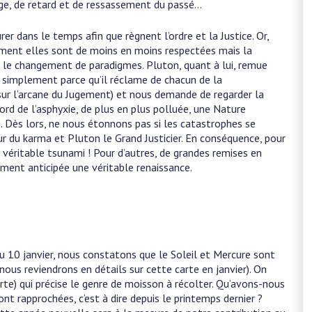
ge, de retard et de ressassement du passé…
urer dans le temps afin que règnent l’ordre et la Justice. Or,
ement elles sont de moins en moins respectées mais la
 le changement de paradigmes. Pluton, quant à lui, remue
t simplement parce qu’il réclame de chacun de la
sur l’arcane du Jugement) et nous demande de regarder la
ord de l’asphyxie, de plus en plus polluée, une Nature
. Dès lors, ne nous étonnons pas si les catastrophes se
neur du karma et Pluton le Grand Justicier. En conséquence, pour
 véritable tsunami ! Pour d’autres, de grandes remises en
amment anticipée une véritable renaissance.
du 10 janvier, nous constatons que le Soleil et Mercure sont
nous reviendrons en détails sur cette carte en janvier). On
te) qui précise le genre de moisson à récolter. Qu’avons-nous
nt rapprochées, c’est à dire depuis le printemps dernier ?