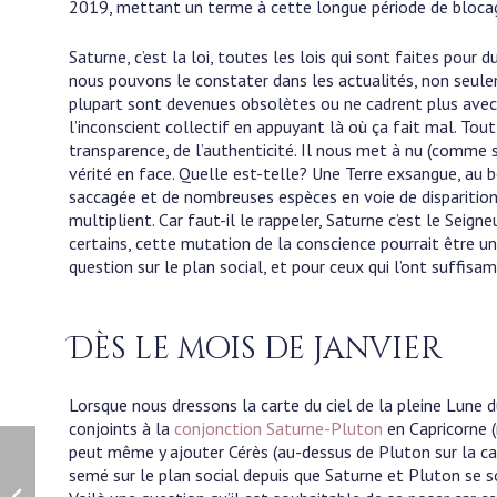
2019, mettant un terme à cette longue période de bloca
Saturne, c’est la loi, toutes les lois qui sont faites pour d
nous pouvons le constater dans les actualités, non seul
plupart sont devenues obsolètes ou ne cadrent plus avec
l’inconscient collectif en appuyant là où ça fait mal. Tou
transparence, de l’authenticité. Il nous met à nu (comme 
vérité en face. Quelle est-telle? Une Terre exsangue, au b
saccagée et de nombreuses espèces en voie de disparition
multiplient. Car faut-il le rappeler, Saturne c’est le Seig
certains, cette mutation de la conscience pourrait être un
question sur le plan social, et pour ceux qui l’ont suffis
Dès le mois de janvier
Lorsque nous dressons la carte du ciel de la pleine Lune 
conjoints à la
conjonction Saturne-Pluton
en Capricorne (
peut même y ajouter Cérès (au-dessus de Pluton sur la car
semé sur le plan social depuis que Saturne et Pluton se so