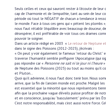
Seuls celles et ceux qui sauront rester à l’écoute de leur
cap de l’harmonie et de l’empathie, tant au sein de leur 
période où tout le NÉGATIF de chacun a tendance à ressorti
le monde. Face à tous ces gens qui « pètent les plombs », 
nous faut rétablir l’équilibre avec beaucoup de douceur, d
désespérer, il est préférable de voir tous ces drames com
pouvoir le soigner.
Dans un article rédigé en 2003 «
Le retour de Neptune et
dans le signe des Poissons (2012-2025), j’écrivais :
« On peut y voir également le fameux “retour du Christ” et
traverse l’humanité semble préfigurer l’Apocalypse (qui si
pas répondre car «
Personne ne sait ni le jour ni l’heure
» 
de Neptune des Poissons (2025) ou tout au moins qu’il co
et Pluton…
Quoi qu’il advienne, il nous faut donc tenir bon. Nous s
arrive, que la fin de l’ancien monde est proche. Malgré les 
est essentiel que la minorité que nous représentons tienne
afin que la prochaine vague d’éveils puisse profiter de not
et en conscience, jusqu’au “basculement” prévu par les Êt
C’est notre responsabilité, mais c’est aussi notre force. C