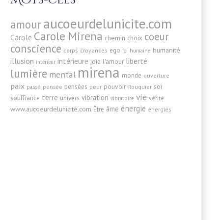
Mots-clés
aucoeurdelunicite.com
amour
Carole Mirena
coeur
Carole
chemin
choix
conscience
humanité
ego
corps
croyances
foi
humaine
illusion
intérieure
liberté
joie
l'amour
intérieur
mirena
lumière
mental
monde
ouverture
paix
pensées
pouvoir
soi
pensée
passé
peur
Rouquier
vie
terre
vibration
souffrance
univers
vérité
vibratoire
énergie
âme
www.aucoeurdelunicité.com
Être
énergies