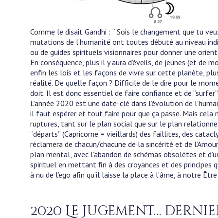
Comme le disait Gandhi : “Sois le changement que tu veux
mutations de l’humanité ont toutes débuté au niveau indiv
ou de guides spirituels visionnaires pour donner une orien
En conséquence, plus il y aura d’éveils, de jeunes (et de 
enfin les lois et les façons de vivre sur cette planète, p
réalité. De quelle façon ? Difficile de le dire pour le mo
doit. Il est donc essentiel de faire confiance et de “surfer
L’année 2020 est une date-clé dans l’évolution de l’humani
il faut espérer et tout faire pour que ça passe. Mais cela 
ruptures, tant sur le plan social que sur le plan relation
“départs” (Capricorne = vieillards) des faillites, des cat
réclamera de chacun/chacune de la sincérité et de l’Amour
plan mental, avec l’abandon de schémas obsolètes et d’une
spirituel en mettant fin à des croyances et des principes
à nu de l’ego afin qu’il laisse la place à l’âme, à notre
2020 Le Jugement… dernie