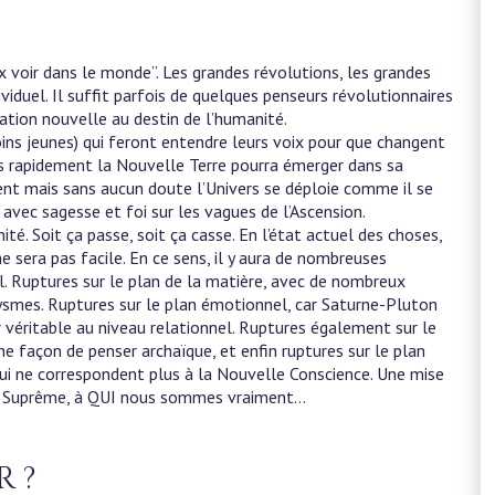
 voir dans le monde”. Les grandes révolutions, les grandes
iduel. Il suffit parfois de quelques penseurs révolutionnaires
tation nouvelle au destin de l’humanité.
moins jeunes) qui feront entendre leurs voix pour que changent
lus rapidement la Nouvelle Terre pourra émerger dans sa
ment mais sans aucun doute l’Univers se déploie comme il se
” avec sagesse et foi sur les vagues de l’Ascension.
té. Soit ça passe, soit ça casse. En l’état actuel des choses,
ne sera pas facile. En ce sens, il y aura de nombreuses
nel. Ruptures sur le plan de la matière, avec de nombreux
aclysmes. Ruptures sur le plan émotionnel, car Saturne-Pluton
 véritable au niveau relationnel. Ruptures également sur le
 façon de penser archaïque, et enfin ruptures sur le plan
 qui ne correspondent plus à la Nouvelle Conscience. Une mise
 Être Suprême, à QUI nous sommes vraiment…
r ?