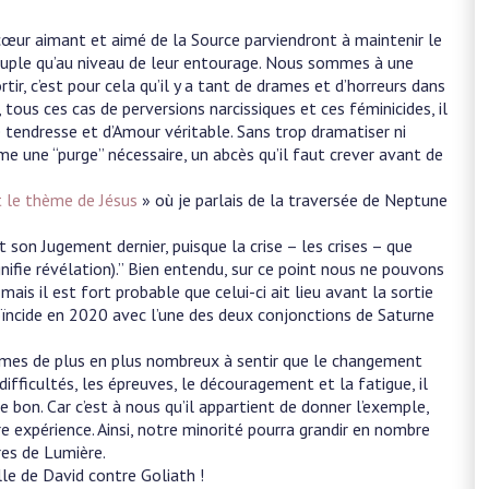
 cœur aimant et aimé de la Source parviendront à maintenir le
couple qu’au niveau de leur entourage. Nous sommes à une
r, c’est pour cela qu’il y a tant de drames et d’horreurs dans
tous ces cas de perversions narcissiques et ces féminicides, il
e tendresse et d’Amour véritable. Sans trop dramatiser ni
me une “purge” nécessaire, un abcès qu’il faut crever avant de
 le thème de Jésus
» où je parlais de la traversée de Neptune
 son Jugement dernier, puisque la crise – les crises – que
gnifie révélation).” Bien entendu, sur ce point nous ne pouvons
mais il est fort probable que celui-ci ait lieu avant la sortie
ïncide en 2020 avec l’une des deux conjonctions de Saturne
ommes de plus en plus nombreux à sentir que le changement
difficultés, les épreuves, le découragement et la fatigue, il
 bon. Car c’est à nous qu’il appartient de donner l’exemple,
re expérience. Ainsi, notre minorité pourra grandir en nombre
res de Lumière.
elle de David contre Goliath !