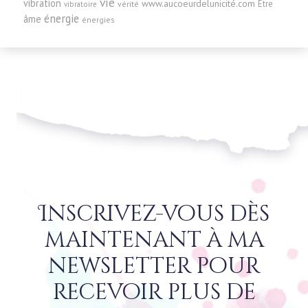
vie
vibration
www.aucoeurdelunicité.com
Être
vérité
vibratoire
énergie
âme
énergies
Inscrivez-vous dès
maintenant à ma
newsletter pour
recevoir plus de