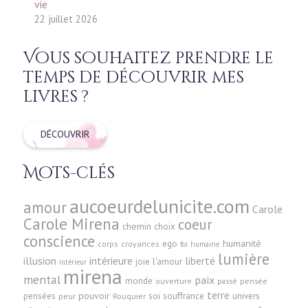
vie
22 juillet 2026
Vous souhaitez prendre le
temps de découvrir mes
livres ?
DÉCOUVRIR
Mots-clés
aucoeurdelunicite.com
amour
Carole
Carole Mirena
coeur
chemin
choix
conscience
humanité
ego
corps
croyances
foi
humaine
lumière
illusion
intérieure
liberté
joie
l'amour
intérieur
mirena
mental
paix
monde
pensée
ouverture
passé
terre
pensées
pouvoir
soi
souffrance
univers
peur
Rouquier