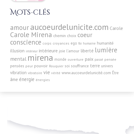
Mots-clés
aucoeurdelunicite.com
amour
Carole
Carole Mirena
coeur
chemin
choix
conscience
humanité
ego
corps
croyances
foi
humaine
lumière
illusion
intérieure
liberté
joie
l'amour
intérieur
mirena
mental
paix
monde
pensée
ouverture
passé
terre
pensées
pouvoir
soi
souffrance
univers
peur
Rouquier
vie
vibration
www.aucoeurdelunicité.com
Être
vérité
vibratoire
énergie
âme
énergies