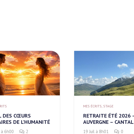
RITS
,
STAGE
MES ÉCRITS
AITE ÉTÉ 2026 –
S’ACCUEILLIR AVEC 
ERGNE – CANTAL
19 Juil à 8h00
0
l à 8h01
0