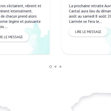
L’intensité de l’énergie qui
ochaine retraite Auvergne
arrive sur Terre est très é
l aura lieu du dimanche 2
Nous sommes sous la pre
au samedi 8 août 2026
des évènements cosmique
vée se fera le…
se…
RE LE MESSAGE
LIRE LE MESSAGE