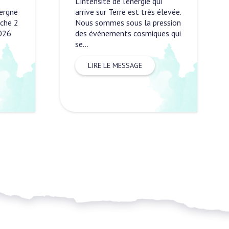
Nous savons qu’il est possible
levée.
de changer notre vibration
ssion
mais que faisons-nous au
s qui
quotidien pour ne pas subir la
vie,…
LIRE LE MESSAGE