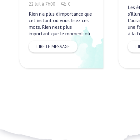
Les êtres s’éclairent, vibrent et
La pr
s’illuminent intensément.
Canta
L’aura de chacun prend alors
août 
une forme légère et puissante
L’arri
à la fois.…
LI
LIRE LE MESSAGE