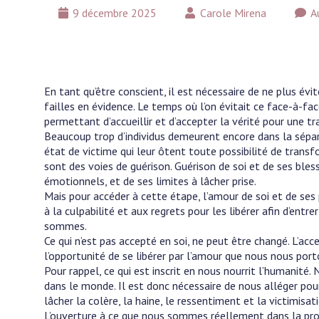
9 décembre 2025
Carole Mirena
A
En tant qu’être conscient, il est nécessaire de ne plus év
failles en évidence. Le temps où l’on évitait ce face-à-fa
permettant d’accueillir et d’accepter la vérité pour une t
Beaucoup trop d’individus demeurent encore dans la sépar
état de victime qui leur ôtent toute possibilité de transf
sont des voies de guérison. Guérison de soi et de ses bl
émotionnels, et de ses limites à lâcher prise.
Mais pour accéder à cette étape, l’amour de soi et de ses 
à la culpabilité et aux regrets pour les libérer afin d’ent
sommes.
Ce qui n’est pas accepté en soi, ne peut être changé. L’a
l’opportunité de se libérer par l’amour que nous nous port
Pour rappel, ce qui est inscrit en nous nourrit l’humanité
dans le monde. Il est donc nécessaire de nous alléger pou
lâcher la colère, la haine, le ressentiment et la victimisat
L’ouverture à ce que nous sommes réellement dans la pro