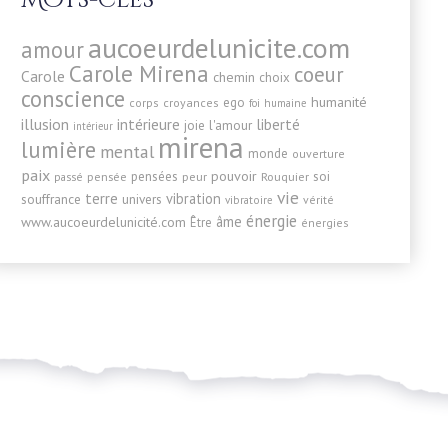
Mots-clés
aucoeurdelunicite.com
amour
Carole Mirena
coeur
Carole
chemin
choix
conscience
humanité
ego
corps
croyances
foi
humaine
illusion
intérieure
liberté
joie
l'amour
intérieur
mirena
lumière
mental
monde
ouverture
paix
pensées
pouvoir
soi
pensée
passé
peur
Rouquier
vie
terre
vibration
souffrance
univers
vérité
vibratoire
énergie
âme
www.aucoeurdelunicité.com
Être
énergies