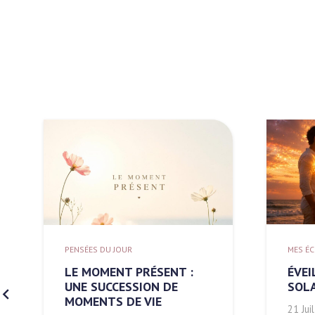
MES ÉCRITS
MES ÉC
ÉVEIL DES CŒURS
RETR
SOLAIRES DE L’HUMANITÉ
AUV
Commentaires
21 Juil à 6h00
2
19 Jui